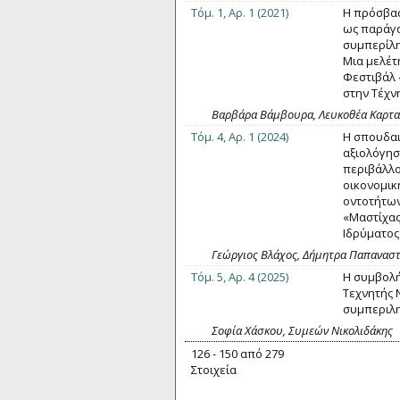
Τόμ. 1, Αρ. 1 (2021)
Η πρόσβασ
ως παράγο
συμπερίλη
Μια μελέτ
Φεστιβάλ 
στην Τέχν
Βαρβάρα Βάμβουρα, Λευκοθέα Καρτ
Τόμ. 4, Αρ. 1 (2024)
Η σπουδαι
αξιολόγησ
περιβάλλο
οικονομικ
οντοτήτων
«Μαστίχας
Ιδρύματος
Γεώργιος Βλάχος, Δήμητρα Παπαναστ
Τόμ. 5, Αρ. 4 (2025)
Η συμβολή
Τεχνητής 
συμπεριλη
Σοφία Χάσκου, Συμεών Νικολιδάκης
126 - 150 από 279
Στοιχεία