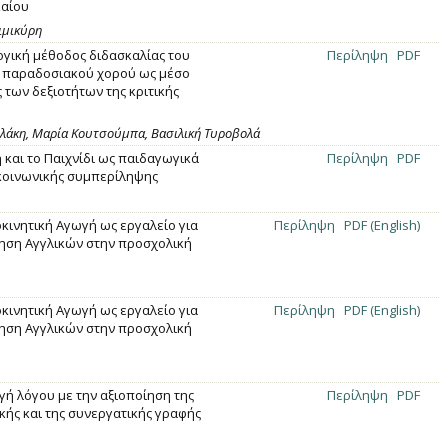
καίου
ιμικύρη
γική μέθοδος διδασκαλίας του
Περίληψη
PDF
 παραδοσιακού χορού ως μέσο
 των δεξιοτήτων της κριτικής
ολάκη, Μαρία Κουτσούμπα, Βασιλική Τυροβολά
 και το Παιχνίδι ως παιδαγωγικά
Περίληψη
PDF
κοινωνικής συμπερίληψης
κινητική Αγωγή ως εργαλείο για
Περίληψη
PDF (English)
ηση Αγγλικών στην προσχολική
κινητική Αγωγή ως εργαλείο για
Περίληψη
PDF (English)
ηση Αγγλικών στην προσχολική
ή λόγου με την αξιοποίηση της
Περίληψη
PDF
κής και της συνεργατικής γραφής