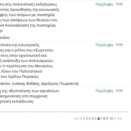
η στις πολιτιστικές εκδηλώσεις
Περίληψη
PDF
ντας προώθησης της κοινωνικής
ψης των ατόμων με αναπηρία:
η των απόψεων των θεατών του
«Η Αντανάκλαση της Αναπηρίας
η»
ασίδου
ότητα της εσωτερικής
Περίληψη
PDF
ης και ο ρόλος του εξωγενούς
ντος στην οργανωτική και
ή ανάπτυξη των πολιτισμικών
: Η περίπτωση του Μουσείου
 Χίου» του Πολιτιστικού
 του Ομίλου Πειραιώς
ασίου, Ιωάννης Βιδάκης, Δημήτριος Γεωργαντάς
 της αξιοποίησης των εργαλείων
Περίληψη
PDF
Νοημοσύνης στη σύγχρονη
πτική εκπαίδευση
<<
<
1
2
3
4
5
6
7
8
9
10
>
>>