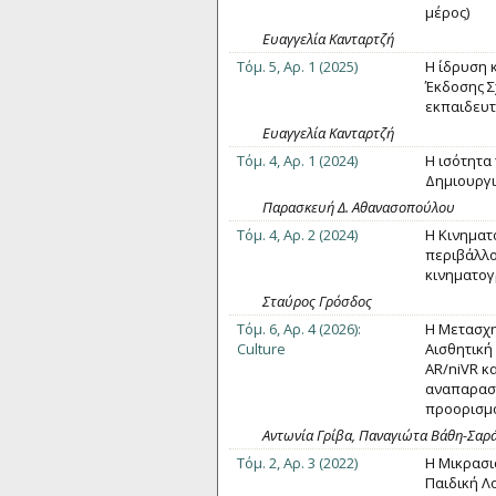
μέρος)
Ευαγγελία Κανταρτζή
Τόμ. 5, Αρ. 1 (2025)
Η ίδρυση 
Έκδοσης Σ
εκπαιδευτι
Ευαγγελία Κανταρτζή
Τόμ. 4, Αρ. 1 (2024)
Η ισότητα
Δημιουργ
Παρασκευή Δ. Αθανασοπούλου
Τόμ. 4, Αρ. 2 (2024)
Η Κινηματ
περιβάλλο
κινηματογ
Σταύρος Γρόσδος
Τόμ. 6, Αρ. 4 (2026):
Η Μετασχη
Culture
Αισθητική
AR/niVR κ
αναπαραστ
προορισμο
Αντωνία Γρίβα, Παναγιώτα Βάθη-Σα
Τόμ. 2, Αρ. 3 (2022)
Η Μικρασι
Παιδική Λ