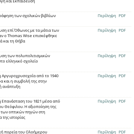
ωγή και Εκπαίδευση
ράφηση των σχολικών βιβλίων
Περίληψη
PDF
υση επί Όθωνος με τα μάτια των
Περίληψη
PDF
αν ο Thomas Wise επισκέφθηκε
ά και τη Θήβα
υση των πολυπολιτισµικών
Περίληψη
PDF
το ελληνικό σχολείο
ή Αργυροχρυσοχοΐα από το 1940
Περίληψη
PDF
α και η συμβολή της στην
ή ανάπτυξη
ή Επανάσταση του 1821 μέσα από
Περίληψη
PDF
του Θεόφιλου. Η αξιοποίηση της
ι των οπτικών πηγών στη
 της ιστορίας
ική πορεία του Ολοήμερου
Περίληψη
PDF