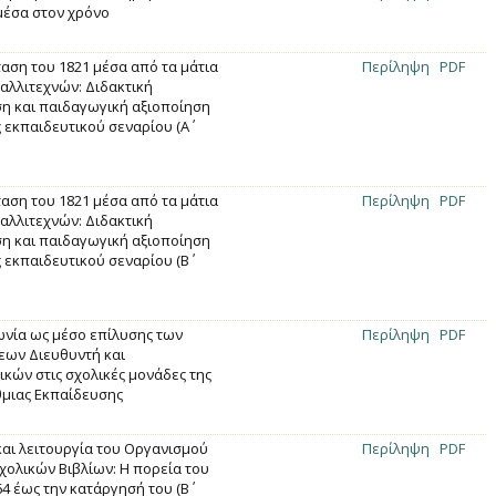
μέσα στον χρόνο
αση του 1821 μέσα από τα μάτια
Περίληψη
PDF
αλλιτεχνών: Διδακτική
η και παιδαγωγική αξιοποίηση
 εκπαιδευτικού σεναρίου (Α΄
αση του 1821 μέσα από τα μάτια
Περίληψη
PDF
αλλιτεχνών: Διδακτική
η και παιδαγωγική αξιοποίηση
 εκπαιδευτικού σεναρίου (Β΄
ωνία ως μέσο επίλυσης των
Περίληψη
PDF
ων Διευθυντή και
ικών στις σχολικές μονάδες της
μιας Εκπαίδευσης
και λειτουργία του Οργανισμού
Περίληψη
PDF
χολικών Βιβλίων: Η πορεία του
4 έως την κατάργησή του (Β΄