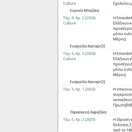
Culture
Σχολείου 
Ευγενία Μπαζάνη
Τόμ. 6, Αρ. 2 (2026):
Η Επανάστ
Culture
Ελλήνων κ
προσέγγισ
μέσω ενός
Μέρος)
Ευαγγελία Κανταρτζή
Τόμ. 6, Αρ. 3 (2026):
Η Επανάστ
Culture
Ελλήνων κ
προσέγγισ
μέσω ενός
Μέρος)
Ευαγγελία Κανταρτζή
Τόμ. 3, Αρ. 1 (2023)
Η επικοιν
συγκρούσε
εκπαιδευτ
Πρωτοβάθ
Παρασκευή Λαφαζάvη
Τόμ. 5, Αρ. 2 (2025)
Η ίδρυση 
Έκδοσης Σ
από το 196