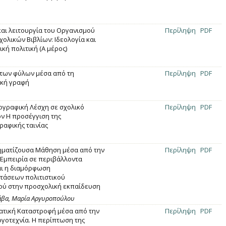
και λειτουργία του Οργανισμού
Περίληψη
PDF
χολικών Βιβλίων: Ιδεολογία και
κή πολιτική (Α μέρος)
 των φύλων μέσα από τη
Περίληψη
PDF
ική γραφή
ογραφική Λέσχη σε σχολικό
Περίληψη
PDF
ν Η προσέγγιση της
ραφικής ταινίας
ματίζουσα Μάθηση μέσα από την
Περίληψη
PDF
 Εμπειρία σε περιβάλλοντα
αι η διαμόρφωση
άσεων πολιτιστικού
ύ στην προσχολική εκπαίδευση
ράβα, Μαρία Αργυροπούλου
ατική Καταστροφή μέσα από την
Περίληψη
PDF
ογοτεχνία. Η περίπτωση της