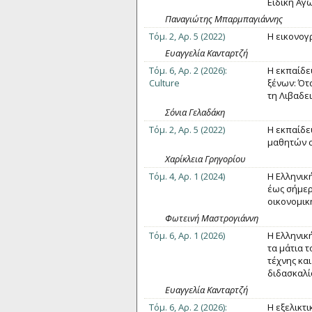
Ειδική Αγ
Παναγιώτης Μπαρμπαγιάννης
Τόμ. 2, Αρ. 5 (2022)
Η εικονογ
Ευαγγελία Κανταρτζή
Τόμ. 6, Αρ. 2 (2026):
Η εκπαίδε
Culture
ξένων: Ότ
τη Λιβαδει
Σόνια Γελαδάκη
Τόμ. 2, Αρ. 5 (2022)
Η εκπαίδε
µαθητών σ
Χαρίκλεια Γρηγορίου
Τόμ. 4, Αρ. 1 (2024)
Η Ελληνικ
έως σήμερ
οικονομικ
Φωτεινή Μαστρογιάννη
Τόμ. 6, Αρ. 1 (2026)
Η Ελληνικ
τα μάτια 
τέχνης κα
διδασκαλία
Ευαγγελία Κανταρτζή
Τόμ. 6, Αρ. 2 (2026):
Η εξελικτ