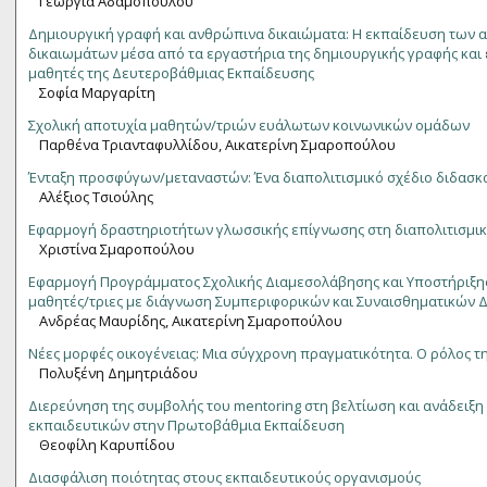
Γεωργία Αδαμοπούλου
Δημιουργική γραφή και ανθρώπινα δικαιώματα: Η εκπαίδευση των
δικαιωμάτων μέσα από τα εργαστήρια της δημιουργικής γραφής και 
μαθητές της Δευτεροβάθμιας Εκπαίδευσης
Σοφία Μαργαρίτη
Σχολική αποτυχία μαθητών/τριών ευάλωτων κοινωνικών ομάδων
Παρθένα Τριανταφυλλίδου, Αικατερίνη Σμαροπούλου
Ένταξη προσφύγων/μεταναστών: Ένα διαπολιτισμικό σχέδιο διδασκ
Αλέξιος Τσιούλης
Εφαρμογή δραστηριοτήτων γλωσσικής επίγνωσης στη διαπολιτισμι
Χριστίνα Σμαροπούλου
Εφαρμογή Προγράμματος Σχολικής Διαμεσολάβησης και Υποστήριξη
μαθητές/τριες με διάγνωση Συμπεριφορικών και Συναισθηματικών 
Ανδρέας Μαυρίδης, Αικατερίνη Σμαροπούλου
Νέες μορφές οικογένειας: Μια σύγχρονη πραγματικότητα. Ο ρόλος τ
Πολυξένη Δημητριάδου
Διερεύνηση της συμβολής του mentoring στη βελτίωση και ανάδειξη
εκπαιδευτικών στην Πρωτοβάθμια Εκπαίδευση
Θεοφίλη Καρυπίδου
Διασφάλιση ποιότητας στους εκπαιδευτικούς οργανισμούς