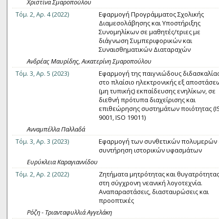
Χριστίνα Σμαροπούλου
Τόμ. 2, Αρ. 4 (2022)
Εφαρμογή Προγράμματος Σχολικής
Διαμεσολάβησης και Υποστήριξης
Συνομηλίκων σε μαθητές/τριες με
διάγνωση Συμπεριφορικών και
Συναισθηματικών Διαταραχών
Ανδρέας Μαυρίδης, Αικατερίνη Σμαροπούλου
Τόμ. 3, Αρ. 5 (2023)
Εφαρμογή της παιγνιώδους διδασκαλία
στο πλαίσιο ηλεκτρονικής εξ αποστάσε
(μη τυπικής) εκπαίδευσης ενηλίκων, σε
διεθνή πρότυπα διαχείρισης και
επιθεώρησης συστημάτων ποιότητας (I
9001, ISO 19011)
Ανναμπέλλα Παλλαδά
Τόμ. 3, Αρ. 3 (2023)
Εφαρμογή των συνθετικών πολυμερών 
συντήρηση ιστορικών υφασμάτων
Ευρύκλεια Καραγιαννίδου
Τόμ. 2, Αρ. 2 (2022)
Ζητήματα μητρότητας και θυγατρότητα
στη σύγχρονη νεανική λογοτεχνία.
Αναπαραστάσεις, διασταυρώσεις και
προοπτικές
Ρόζη - Τριανταφυλλιά Αγγελάκη