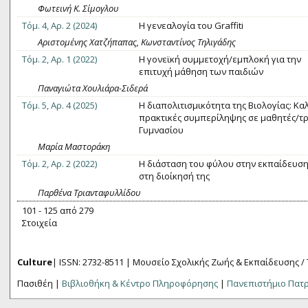
Φωτεινή Κ. Σίμογλου
Τόμ. 4, Αρ. 2 (2024)
Η γενεαλογία του Graffiti
Αριστομένης Χατζήπαπας, Κωνσταντίνος Τηλιγάδης
Τόμ. 2, Αρ. 1 (2022)
Η γονεϊκή συμμετοχή/εμπλοκή για την
επιτυχή μάθηση των παιδιών
Παναγιώτα Χουλιάρα-Σιδερά
Τόμ. 5, Αρ. 4 (2025)
Η διαπολιτισμικότητα της Βιολογίας: Κα
πρακτικές συμπερίληψης σε μαθητές/τρ
Γυμνασίου
Μαρία Μαστοράκη
Τόμ. 2, Αρ. 2 (2022)
Η διάσταση του φύλου στην εκπαίδευση
στη διοίκησή της
Παρθένα Τριανταφυλλίδου
101 - 125 από 279
Στοιχεία
Culture
| ISSN: 2732-8511 |
Μουσείο Σχολικής Ζωής & Εκπαίδευσης /
Πασιθέη |
Βιβλιοθήκη & Κέντρο Πληροφόρησης
|
Πανεπιστήμιο Πατ