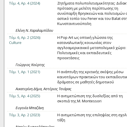
Τόμ. 4, Αρ. 4 (2024)
Ζητήματα πολυπολιτισμικότητας: Διδακ
πρόταση με μελέτη περίπτωσης τη
συνύπαρξη θρησκειών και πολιτισμών 
αστικό τοπίο του Fener και του Balat στ
Κωνσταντινούπολη
Ελένη Ν. Χαραλαμπίδου
Τόμ. 6, Αρ. 2 (2026):
Η Pop Art ως οπτική γλώσσα της
Culture
καταναλωτικής κοινωνίας στον
αγγλοαμερικανικό μεταπολεμικό χώρο:
Πολιτισμικές και εκπαιδευτικές
προεκτάσεις
Γεώργιος Κούρτης
Τόμ. 1, Αρ. 1 (2021)
Η ανάπτυξη της κριτικής σκέψης μέσω
καινοτόμων πρακτικών του εκπαιδευτι
δράματος σε μαθητές δημοτικού
Αικατερίνη Δήμα, Αστέριος Τσιάρας
Τόμ. 5, Αρ. 4 (2025)
Η αντιμετώπιση της δυσλεξίας από τη
σκοπιά της M. Montessori
Ευγενία Μπαζάνη
Τόμ. 3, Αρ. 2 (2023)
Η αντιμετώπιση της επιληψίας στη σχολ
τάξη
Ναούμ Ευαγγελόπουλος