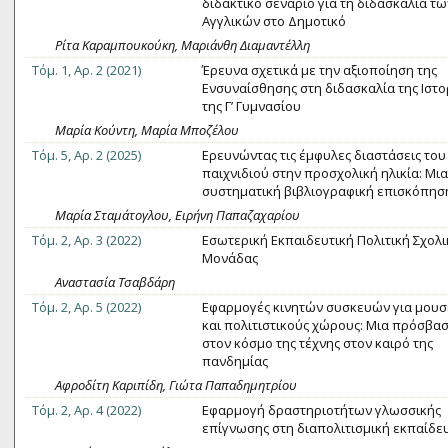
διδακτικό σενάριο για τη διδασκαλία τω
Αγγλικών στο Δημοτικό
Ρίτα Καραμπουκούκη, Μαριάνθη Διαμαντέλλη
Τόμ. 1, Αρ. 2 (2021)
Έρευνα σχετικά με την αξιοποίηση της
Ενσυναίσθησης στη διδασκαλία της Ιστο
της Γ’ Γυμνασίου
Μαρία Κούντη, Μαρία Μποζέλου
Τόμ. 5, Αρ. 2 (2025)
Ερευνώντας τις έμφυλες διαστάσεις του
παιχνιδιού στην προσχολική ηλικία: Μια
συστηματική βιβλιογραφική επισκόπησ
Μαρία Σταμάτογλου, Ειρήνη Παπαζαχαρίου
Τόμ. 2, Αρ. 3 (2022)
Εσωτερική Εκπαιδευτική Πολιτική Σχολι
Μονάδας
Αναστασία Τσαβδάρη
Τόμ. 2, Αρ. 5 (2022)
Εφαρμογές κινητών συσκευών για μουσ
και πολιτιστικούς χώρους: Mια πρόσβα
στον κόσμο της τέχνης στον καιρό της
πανδημίας
Αφροδίτη Καριπίδη, Γιώτα Παπαδημητρίου
Τόμ. 2, Αρ. 4 (2022)
Εφαρμογή δραστηριοτήτων γλωσσικής
επίγνωσης στη διαπολιτισμική εκπαίδε