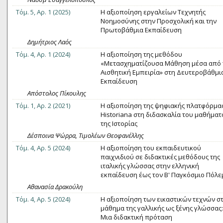
Τόμ. 5, Αρ. 1 (2025)
Η αξιοποίηση εργαλείων Τεχνητής
Νοημοσύνης στην Προσχολική και την
Πρωτοβάθμια Εκπαίδευση
Δημήτριος Λαός
Τόμ. 4, Αρ. 1 (2024)
Η αξιοποίηση της μεθόδου
«Μετασχηματίζουσα Μάθηση μέσα από 
Αισθητική Εμπειρία» στη Δευτεροβάθμι
Εκπαίδευση
Απόστολος Πίκουλης
Τόμ. 1, Αρ. 2 (2021)
Η αξιοποίηση της ψηφιακής πλατφόρμα
Historiana στη διδασκαλία του μαθήματ
της Ιστορίας
Δέσποινα Ψώρρα, Τιμολέων Θεοφανέλλης
Τόμ. 4, Αρ. 5 (2024)
Η αξιοποίηση του εκπαιδευτικού
παιχνιδιού σε διδακτικές μεθόδους της
ιταλικής γλώσσας στην ελληνική
εκπαίδευση έως τον Β' Παγκόσμιο Πόλε
Αθανασία Δρακούλη
Τόμ. 4, Αρ. 5 (2024)
Η αξιοποίηση των εικαστικών τεχνών σ
μάθημα της γαλλικής ως ξένης γλώσσας:
Μια διδακτική πρόταση