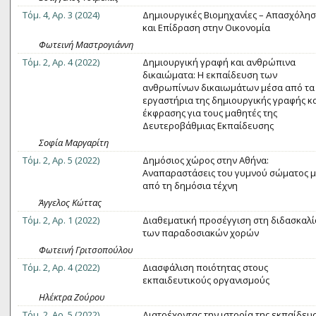
Τόμ. 4, Αρ. 3 (2024)
Δημιουργικές Βιομηχανίες – Απασχόλη
και Επίδραση στην Οικονομία
Φωτεινή Μαστρογιάννη
Τόμ. 2, Αρ. 4 (2022)
Δημιουργική γραφή και ανθρώπινα
δικαιώματα: Η εκπαίδευση των
ανθρωπίνων δικαιωμάτων μέσα από τα
εργαστήρια της δημιουργικής γραφής κα
έκφρασης για τους μαθητές της
Δευτεροβάθμιας Εκπαίδευσης
Σοφία Μαργαρίτη
Τόμ. 2, Αρ. 5 (2022)
Δημόσιος χώρος στην Αθήνα:
Αναπαραστάσεις του γυμνού σώματος 
από τη δημόσια τέχνη
Άγγελος Κώττας
Τόμ. 2, Αρ. 1 (2022)
Διαθεματική προσέγγιση στη διδασκαλί
των παραδοσιακών χορών
Φωτεινή Γριτσοπούλου
Τόμ. 2, Αρ. 4 (2022)
Διασφάλιση ποιότητας στους
εκπαιδευτικούς οργανισμούς
Ηλέκτρα Ζούρου
Τόμ. 2, Αρ. 5 (2022)
Διατρέχοντας την ιστορία της εκπαίδευ