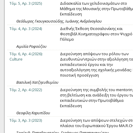
Τόμ. 5, Αρ. 3 (2025)
Διδασκαλία των χελιδονισμάτων στο
Μάθημα της Μουσικής στην Πρωτοβάθμ
Εκπαίδευση
Θεόδωρος Γκουγκουσούδης, Ιωάννης Ανδρόνογλου
Τόμ. 4, Αρ. 3 (2024)
Διεθνής Έκθεση Θεσσαλονίκης και
Φεστιβάλ Κινηματογράφου στον Ψυχρό
Πόλεμο
Αιμιλία Ροφούζου
Τόμ. 6, Αρ. 4 (2026):
Διερεύνηση απόψεων του ρόλου των
Culture
Διευθυντών/ντριών στην αξιολόγηση τ
εκπαιδευτικού έργου και την
αυτοαξιολόγηση της σχολικής μονάδας:
ποιοτική προσέγγιση
Βασιλική Χατζηευθυμίου
Τόμ. 2, Αρ. 4 (2022)
Διερεύνηση της συμβολής του mentorin
στη βελτίωση και ανάδειξη του έργου τ
εκπαιδευτικών στην Πρωτοβάθμια
Εκπαίδευση
Θεοφίλη Καρυπίδου
Τόμ. 3, Αρ. 3 (2023)
Διερεύνηση των απόψεων στελεχών στ
πλαίσιο του Ευρωπαϊκού Έργου MA.R.C
Σοφία Θ. Παπαδημητρίου, Γεράσιμος Παπαπαναγιώτου