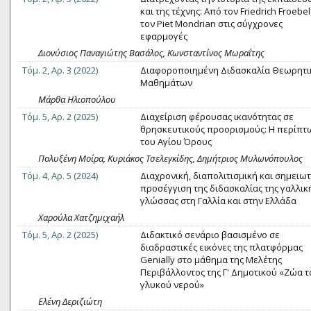
και της τέχνης: Από τον Friedrich Froebel
τον Piet Mondrian στις σύγχρονες
εφαρμογές
Διονύσιος Παναγιώτης Βασάλος, Κωνσταντίνος Μωραΐτης
Τόμ. 2, Αρ. 3 (2022)
Διαφοροποιημένη Διδασκαλία Θεωρητ
Μαθημάτων
Μάρθα Ηλιοπούλου
Τόμ. 5, Αρ. 2 (2025)
Διαχείριση φέρουσας ικανότητας σε
θρησκευτικούς προορισμούς: Η περίπτ
του Αγίου Όρους
Πολυξένη Μοίρα, Κυριάκος Τσελεγκίδης, Δημήτριος Μυλωνόπουλος
Τόμ. 4, Αρ. 5 (2024)
Διαχρονική, διαπολιτισμική και σημειωτ
προσέγγιση της διδασκαλίας της γαλλικ
γλώσσας στη Γαλλία και στην Ελλάδα
Χαρούλα Χατζημιχαήλ
Τόμ. 5, Αρ. 2 (2025)
Διδακτικό σενάριο βασισμένο σε
διαδραστικές εικόνες της πλατφόρμας
Genially στο μάθημα της Μελέτης
Περιβάλλοντος της Γ' Δημοτικού «Ζώα τ
γλυκού νερού»
Ελένη Δεριζιώτη