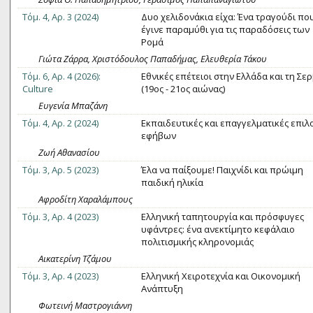
Τόμ. 4, Αρ. 3 (2024)
Δυο χελιδονάκια είχα: Ένα τραγούδι πο
έγινε παραμύθι για τις παραδόσεις των
Ρομά
Γιώτα Ζάρρα, Χριστόδουλος Παπαδήμας, Ελευθερία Τάκου
Τόμ. 6, Αρ. 4 (2026):
Εθνικές επέτειοι στην Ελλάδα και τη Σερ
Culture
(19ος - 21ος αιώνας)
Ευγενία Μπαζάνη
Τόμ. 4, Αρ. 2 (2024)
Εκπαιδευτικές και επαγγελματικές επιλ
εφήβων
Ζωή Αθανασίου
Τόμ. 3, Αρ. 5 (2023)
Έλα να παίξουμε! Παιχνίδι και πρώιμη
παιδική ηλικία
Αφροδίτη Χαραλάμπους
Τόμ. 3, Αρ. 4 (2023)
Ελληνική ταπητουργία και πρόσφυγες
υφάντρες: ένα ανεκτίμητο κεφάλαιο
πολιτισμικής κληρονομιάς
Αικατερίνη Τζάμου
Τόμ. 3, Αρ. 4 (2023)
Ελληνική Χειροτεχνία και Οικονομική
Ανάπτυξη
Φωτεινή Μαστρογιάννη