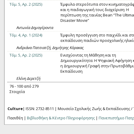
Τόμ. 5, Αρ. 2 (2025)
Έμφυλα στερεότυπα στον κινηματογρά
και η παιδαγωγική τους διαχείριση: H
περίπτωση της ταινίας Bean “The Ultima
Disaster Movie”
Αντωνία Δημογέροντα
Τόμ. 4, Αρ. 1 (2024)
Έμφυλη προσέγγιση στο παιχνίδι και στ
εκπαίδευση παιδιών προσχολικής ηλικί
Ανδριάνα Πατσιατζή, Δημήτρης Κόρακας
Τόμ. 5, Αρ. 2 (2025)
Ενισχύοντας τη Μάθηση και τη
Δημιουργικότητα: Η Ψηφιακή Αφήγηση 
η Δημιουργική Γραφή στην Πρωτοβάθμι
Εκπαίδευση
Ελένη Δερετζή
76 - 100 από 279
Στοιχεία
Culture
| ISSN: 2732-8511 |
Μουσείο Σχολικής Ζωής & Εκπαίδευσης /
Πασιθέη |
Βιβλιοθήκη & Κέντρο Πληροφόρησης
|
Πανεπιστήμιο Πατ