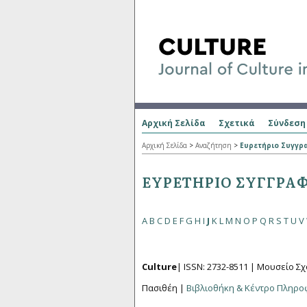
Αρχική Σελίδα
Σχετικά
Σύνδεση
Αρχική Σελίδα
>
Αναζήτηση
>
Ευρετήριο Συγγ
ΕΥΡΕΤΉΡΙΟ ΣΥΓΓΡΑ
A
B
C
D
E
F
G
H
I
J
K
L
M
N
O
P
Q
R
S
T
U
V
Culture
| ISSN: 2732-8511 |
Μουσείο Σχ
Πασιθέη |
Βιβλιοθήκη & Κέντρο Πληρ