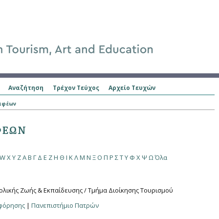
Αναζήτηση
Τρέχον Τεύχος
Αρχείο Τευχών
ραφέων
ΦΈΩΝ
W
X
Y
Z
Α
Β
Γ
Δ
Ε
Ζ
Η
Θ
Ι
Κ
Λ
Μ
Ν
Ξ
Ο
Π
Ρ
Σ
Τ
Υ
Φ
Χ
Ψ
Ω
Όλα
ολικής Ζωής & Εκπαίδευσης / Τμήμα Διοίκησης Τουρισμού
οφόρησης
|
Πανεπιστήμιο Πατρών