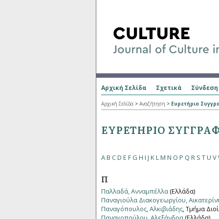
Αρχική Σελίδα
Σχετικά
Σύνδεση
Αρχική Σελίδα
>
Αναζήτηση
>
Ευρετήριο Συγγ
ΕΥΡΕΤΉΡΙΟ ΣΥΓΓΡΑ
A
B
C
D
E
F
G
H
I
J
K
L
M
N
O
P
Q
R
S
T
U
V
Π
Παλλαδά, Ανναμπέλλα
(Ελλάδα)
Παναγιούλα Διακογεωργίου, Αικατερίν
Παναγόπουλος, Αλκιβιάδης
, Τμήμα Δι
Παναγοπούλου, Αλεξάνδρα
(Ελλάδα)