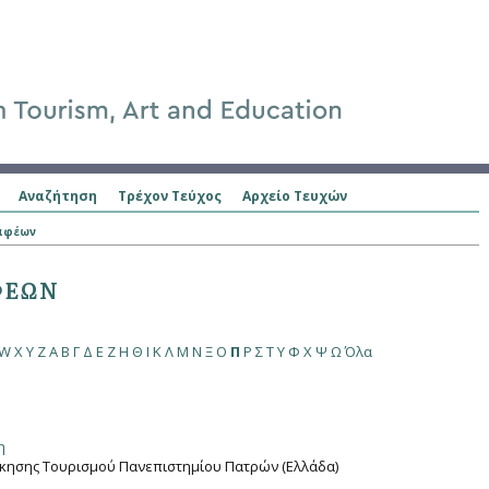
Αναζήτηση
Τρέχον Τεύχος
Αρχείο Τευχών
ραφέων
ΦΈΩΝ
W
X
Y
Z
Α
Β
Γ
Δ
Ε
Ζ
Η
Θ
Ι
Κ
Λ
Μ
Ν
Ξ
Ο
Π
Ρ
Σ
Τ
Υ
Φ
Χ
Ψ
Ω
Όλα
η
οίκησης Τουρισμού Πανεπιστημίου Πατρών (Ελλάδα)