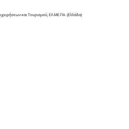
πιχειρήσεων και Τουρισμού, ΕΛ.ΜΕ.ΠΑ. (Ελλάδα)