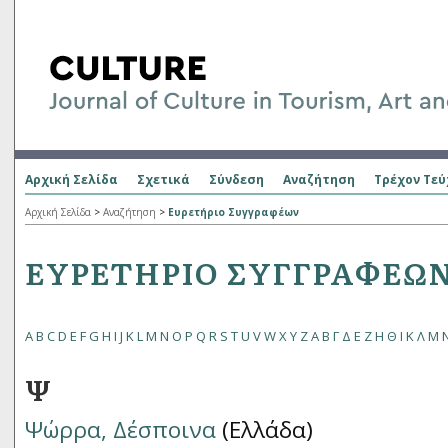
Αρχική Σελίδα
Σχετικά
Σύνδεση
Αναζήτηση
Τρέχον Τεύ
Αρχική Σελίδα
>
Αναζήτηση
>
Ευρετήριο Συγγραφέων
ΕΥΡΕΤΉΡΙΟ ΣΥΓΓΡΑΦΈΩ
A
B
C
D
E
F
G
H
I
J
K
L
M
N
O
P
Q
R
S
T
U
V
W
X
Y
Z
Α
Β
Γ
Δ
Ε
Ζ
Η
Θ
Ι
Κ
Λ
Μ
Ψ
Ψώρρα, Δέσποινα
(Ελλάδα)