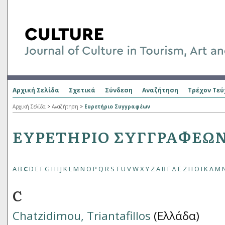
Αρχική Σελίδα
Σχετικά
Σύνδεση
Αναζήτηση
Τρέχον Τεύ
Αρχική Σελίδα
>
Αναζήτηση
>
Ευρετήριο Συγγραφέων
ΕΥΡΕΤΉΡΙΟ ΣΥΓΓΡΑΦΈΩ
A
B
C
D
E
F
G
H
I
J
K
L
M
N
O
P
Q
R
S
T
U
V
W
X
Y
Z
Α
Β
Γ
Δ
Ε
Ζ
Η
Θ
Ι
Κ
Λ
Μ
C
Chatzidimou, Triantafillos
(Ελλάδα)