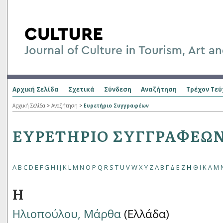
Αρχική Σελίδα
Σχετικά
Σύνδεση
Αναζήτηση
Τρέχον Τεύ
Αρχική Σελίδα
>
Αναζήτηση
>
Ευρετήριο Συγγραφέων
ΕΥΡΕΤΉΡΙΟ ΣΥΓΓΡΑΦΈΩ
A
B
C
D
E
F
G
H
I
J
K
L
M
N
O
P
Q
R
S
T
U
V
W
X
Y
Z
Α
Β
Γ
Δ
Ε
Ζ
Η
Θ
Ι
Κ
Λ
Μ
Η
Ηλιοπούλου, Μάρθα
(Ελλάδα)