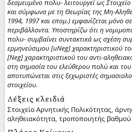
δεσμευμένο
πολυ
- λειτουργεί ως Στοιχεί
και σύμφωνα με τη Θεωρίας της Μη-Αληθε
1994, 1997 και επομ.) εμφανίζεται μόνο σ
περιβάλλοντα. Υποστηρίζω ότι η νομιμοπ
πολυ
- συμβαίνει συντακτικά ως σχέση συ
ερμηνεύσιμου [
uNeg
] χαρακτηριστικού το
[
Neg
] χαρακτηριστικού του αντι-αληθειακ
στη σημασία του ελεύθερου
πολύ
και το
αποτυπώνεται στις ξεχωριστές σημασιολο
στοιχείου.
Λέξεις κλειδιά
Στοιχείο Aρνητικής Πολικότητας, άρνη
αληθειακότητα, τροποποιητής βαθμού
Πλήρες Κείμενο: