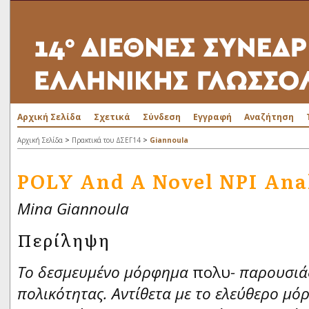
Αρχική Σελίδα
Σχετικά
Σύνδεση
Εγγραφή
Αναζήτηση
>
>
Αρχική Σελίδα
Πρακτικά του ΔΣΕΓ14
Giannoula
POLY And A Novel NPI Ana
Mina Giannoula
Περίληψη
Το δεσμευμένο μόρφημα
πολυ
- παρουσιά
πολικότητας. Αντίθετα με το ελεύθερο μ