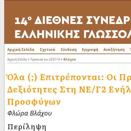
Αρχική Σελίδα
Σχετικά
Σύνδεση
Εγγραφή
Αναζήτηση
>
>
Αρχική Σελίδα
Πρακτικά του ΔΣΕΓ14
Βλάχου
Όλα (;) Επιτρέπονται: Οι 
Δεξιότητες Στη ΝΕ/Γ2 Ενή
Προσφύγων
Φλώρα Βλάχου
Περίληψη