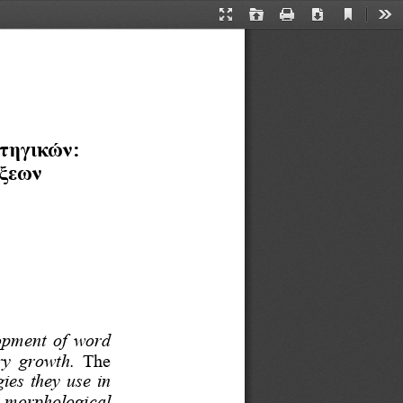
Current
Presentation
Open
Print
Download
Too
View
Mode
τηγικών:
ξεων
evelopment  of  word 
ry  growth
. 
The
gies
they 
use
in 
 the  morphological 