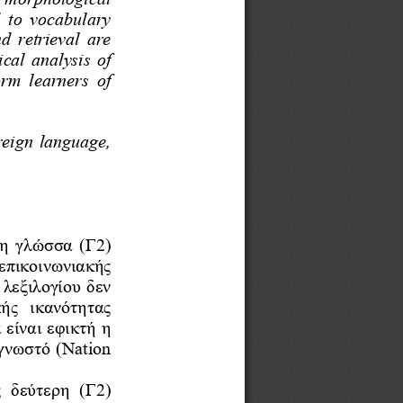
to
vocabulary
nd
retrieval 
are
ical
analysis
of
orm
learners 
of
reign language, 
τη δεύ
η 
γλώσσα (Γ2) 
επικοινωνιακής 
υ λεξιλογίου δεν 
ξη  της  λεξιλογικής  ικανότητας 
ε να είναι εφικτή η 
ήδη γνω
στό (
Nation
α 
ως  δεύτερη 
(Γ2) 