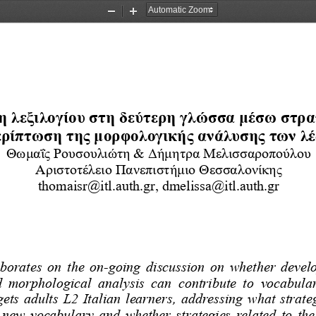
Zoom
Zoom
Out
In
η
λεξιλογίου στ
η δεύτερη 
γλώσσα μέσω
σ
τρα
ρίπτωση της μορφολογικής ανάλυσης των λέ
Θωμαΐς Ρουσουλιώτη
& 
Δήμητρα Μελισσαροπούλου
Αριστοτέλειο Πανεπιστήμιο Θεσσαλονίκης
thomaisr@itl.auth.gr
, 
dmelissa@itl.auth.gr
aborates  on  the  on
-
going  discussion  on  whether  d
d  morphological  analysis  can  contribute  to
vocabula
get
s
adults L2 Italian learners
, address
ing
what strate
new
vocabulary
and
whether
strategies  related  to 