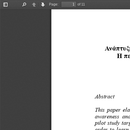
Page:
of 11
Toggle
Find
Previous
Next
Sidebar
Ανά
πτ
υξ
Η πε
Abstrac
t
Th
is
paper 
el
awareness 
an
pilot study
tar
order 
to 
learn