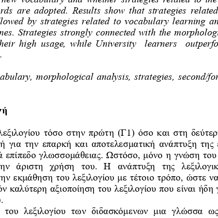
 words 
are 
adopted
.
R
esults
show
that 
strategies
related
llowed
by 
strategies
related
to
vocabulary
learning
a
nes
.
S
trategies
strongly connected with the 
morpholog
 their  high  usage
,  while  University 
learners 
outperf
.
abulary,
morphological
analysis
, 
strategies, 
second/fo
γή
 λεξιλογίου τόσο στην πρώτη (Γ1) όσο και σ
τερ
ική για την
επαρκή και αποτελεσματική 
ανάπτυξη
της 
νά επίπεδο γλωσσομάθειας. Ωστόσ
ο, μόνο η γνώση το
ι  την  άριστη  χρήση  του.  Η  ανάπτυ
την εκμάθηση του λεξιλογίου με τέτοιο τρόπο, ώστ
όν καλύτερη αξιοποίηση του λεξιλογίου που είναι 
.
ος  του  λεξιλογίου  των  διδασκόμενων  μι
γλώσσα  