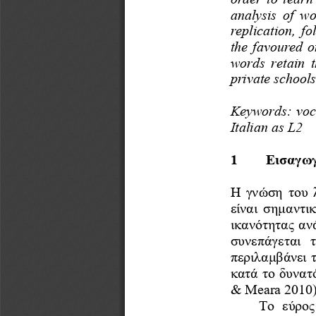
analysis  of 
replication,
fo
th
e
favoured
o
word
s
retain 
private schools
Keywords: voc
Italian as L2
1        
Εισαγω
Η γνώση του
είναι σημαντ
ικανότητας α
συνεπάγετα
περιλαμβάνει 
κατά το δυνατ
& 
Meara
2010)
Το  εύρ