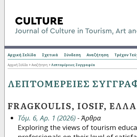
Αρχική Σελίδα
Σχετικά
Σύνδεση
Αναζήτηση
Τρέχον Τεύ
Αρχική Σελίδα
>
Αναζήτηση
>
Λεπτομέρειες Συγγραφέα
ΛΕΠΤΟΜΈΡΕΙΕΣ ΣΥΓΓΡΑ
FRAGKOULIS, IOSIF, ΕΛΛ
Τόμ. 6, Αρ. 1 (2026)
- Άρθρα
Exploring the views of tourism educa
professionals on their level of satisf