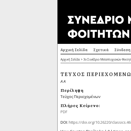
Αρχική Σελίδα
Σχετικά
Σύνδεση
Αρχική Σελίδα
>
3ο Συνέδριο Μεταπτυχιακών Φοιτητ
ΤΕΎΧΟΣ ΠΕΡΙΕΧΟΜΈΝ
Α Α
Περίληψη
Τεύχος Περιεχομένων
Πλήρες Κείμενο:
PDF
DOI:
https://doi.org/10.26220/classics.4