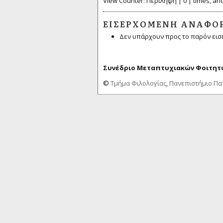
View Counter: Περίληψη | 0 | times, and
ΕΙΣΕΡΧΌΜΕΝΗ ΑΝΑΦΟ
Δεν υπάρχουν προς το παρόν εισ
Συνέδριο Μεταπτυχιακών Φοιτητώ
©
Τμήμα Φιλολογίας
,
Πανεπιστήμιο Π