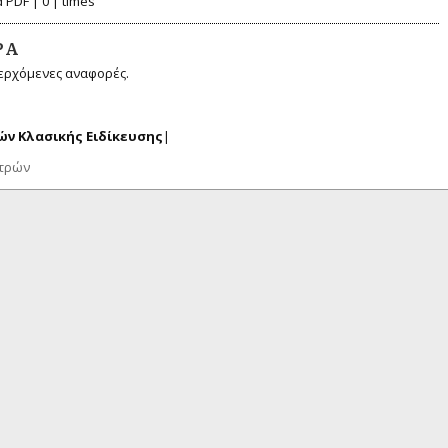
 PDF | 0 | times
ΡΆ
ερχόμενες αναφορές.
ν Κλασικής Ειδίκευσης
|
ατρών